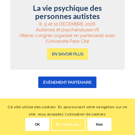
La vie psychique des
personnes autistes
8, 9 et 10 DÉCEMBRE 2026
Autismes et psychanalyses VII
VIIème congrès organisé en partenariat avec
l’Université Paris Cité
EN SAVOIR PLUS
ÉVÈNEMENT PARTENAIRE
Les grands cas de la psychanalyse
Ce site utilise des cookies. En poursuivant votre navigation sur ce
de l‘enfant et de l’adolescent
site, vous acceptez l'utilisation de cookies.
10 et 11 OCTOBRE 2026
OK
En savoir plus
Non
Colloque organisé par Corps et Psyché