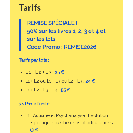
Tarifs
REMISE SPÉCIALE !
50% sur les livres 1, 2, 3 et 4 et
sur les lots
Code Promo : REMISE2026
Tarifs par lots :
L 1 + L 2 + L 3 :
35 €
L1 + L2 ou L1 + L3 ou L2 + L3 :
24 €
L1 + L2 + L3 + L4 :
55 €
>> Prix à l’unité
L1 : Autisme et Psychanalyse : Évolution
des pratiques, recherches et articulations
–
13 €